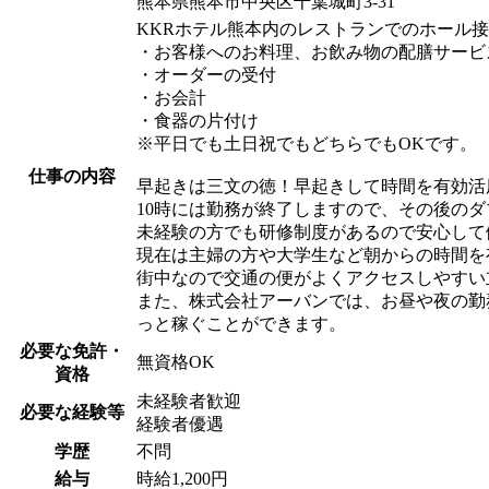
熊本県熊本市中央区千葉城町3-31
KKRホテル熊本内のレストランでのホール
・お客様へのお料理、お飲み物の配膳サービ
・オーダーの受付
・お会計
・食器の片付け
※平日でも土日祝でもどちらでもOKです。
仕事の内容
早起きは三文の徳！早起きして時間を有効活
10時には勤務が終了しますので、その後の
未経験の方でも研修制度があるので安心して
現在は主婦の方や大学生など朝からの時間を
街中なので交通の便がよくアクセスしやすい
また、株式会社アーバンでは、お昼や夜の勤
っと稼ぐことができます。
必要な免許・
無資格OK
資格
未経験者歓迎
必要な経験等
経験者優遇
学歴
不問
給与
時給1,200円