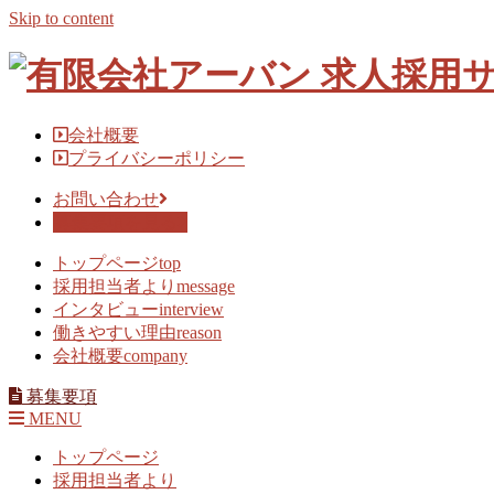
Skip to content
会社概要
プライバシーポリシー
お問い合わせ
募集要項を見る
トップページ
top
採用担当者より
message
インタビュー
interview
働きやすい理由
reason
会社概要
company
募集要項
MENU
トップページ
採用担当者より