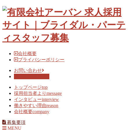
Skip
to
content
会社概要
プライバシーポリシー
お問い合わせ
募集要項を見る
トップページ
top
採用担当者より
message
インタビュー
interview
働きやすい理由
reason
会社概要
company
募集要項
MENU